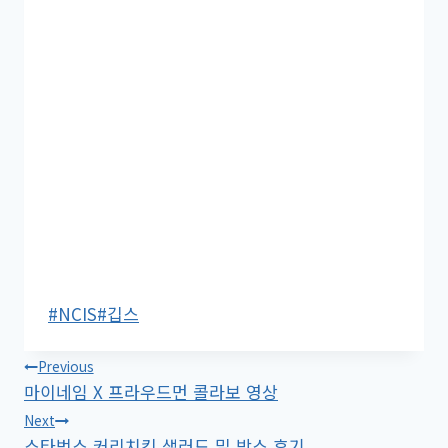
Post
#
NCIS
#
깁스
Tags:
글
Previous
마이네임 X 프라우드먼 콜라보 영상
탐
Next
스타벅스 커리치킨 샐러드 밀 박스 후기