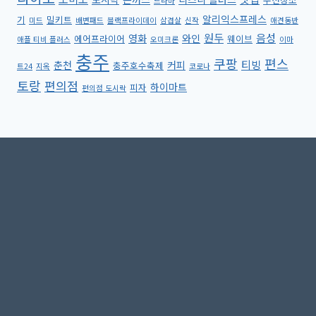
드라마
알리익스프레스
기
밀키트
미드
배변패드
블랙프라이데이
삼겹살
신작
애견동반
원두
음성
영화
와인
에어프라이어
웨이브
애플 티비 플러스
오미크론
이마
충주
쿠팡
편스
티빙
춘천
커피
충주호수축제
트24
지옥
코로나
토랑
편의점
하이마트
피자
편의점 도시락