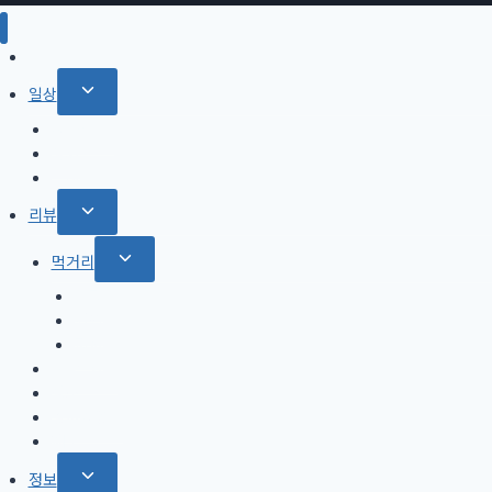
홈
Toggle
일상
child
with Pet
menu
영화
드라마
Toggle
리뷰
child
Toggle
먹거리
menu
child
커피
menu
와인
피자
식당, 카페
장소
강아지용품
제품
Toggle
정보