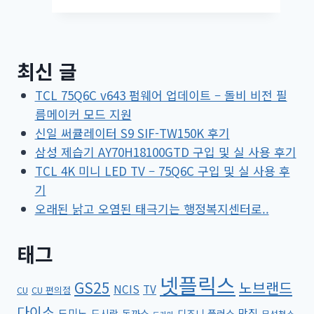
최신 글
TCL 75Q6C v643 펌웨어 업데이트 – 돌비 비전 필
름메이커 모드 지원
신일 써큘레이터 S9 SIF-TW150K 후기
삼성 제습기 AY70H18100GTD 구입 및 실 사용 후기
TCL 4K 미니 LED TV – 75Q6C 구입 및 실 사용 후
기
오래된 낡고 오염된 태극기는 행정복지센터로..
태그
넷플릭스
GS25
노브랜드
NCIS
TV
CU
CU 편의점
다이소
도미노
맛집
도시락
돈까스
디즈니 플러스
무선청소