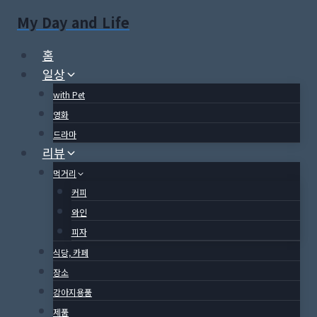
Skip
My Day and Life
to
content
홈
일상
with Pet
영화
드라마
리뷰
먹거리
커피
와인
피자
식당, 카페
장소
강아지용품
제품