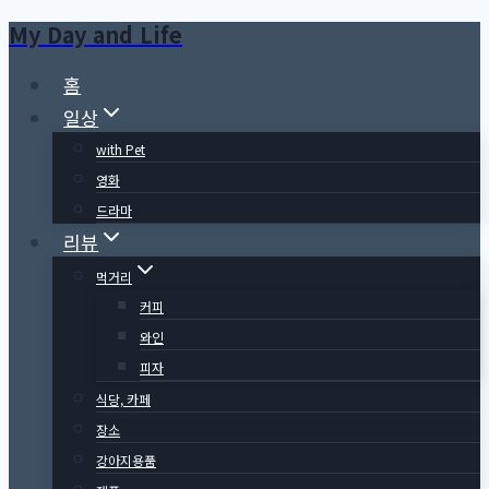
My Day and Life
Skip
to
홈
content
일상
with Pet
영화
드라마
리뷰
먹거리
커피
와인
피자
식당, 카페
장소
강아지용품