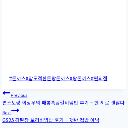
Post
#
돈까스
#
압도적한돈왕돈까스
#
왕돈까스
#
편의점
Tags:
글
Previous
편스토랑 이상우의 매콤흑당갈비덮밥 후기 – 한 끼로 괜챦다
탐
Next
색
GS25 강된장 보리비빔밥 후기 – 햇반 컵밥 아님