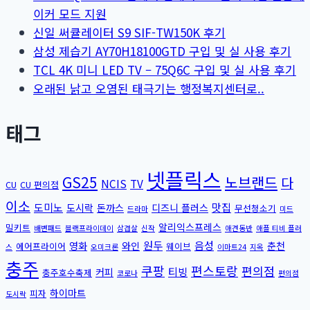
이커 모드 지원
신일 써큘레이터 S9 SIF-TW150K 후기
삼성 제습기 AY70H18100GTD 구입 및 실 사용 후기
TCL 4K 미니 LED TV – 75Q6C 구입 및 실 사용 후기
오래된 낡고 오염된 태극기는 행정복지센터로..
태그
넷플릭스
GS25
노브랜드
다
NCIS
TV
CU
CU 편의점
이소
도미노
맛집
도시락
돈까스
디즈니 플러스
무선청소기
드라마
미드
알리익스프레스
밀키트
배변패드
블랙프라이데이
삼겹살
신작
애견동반
애플 티비 플러
원두
음성
영화
와인
춘천
에어프라이어
웨이브
스
오미크론
이마트24
지옥
충주
쿠팡
편스토랑
편의점
티빙
커피
충주호수축제
코로나
편의점
하이마트
피자
도시락