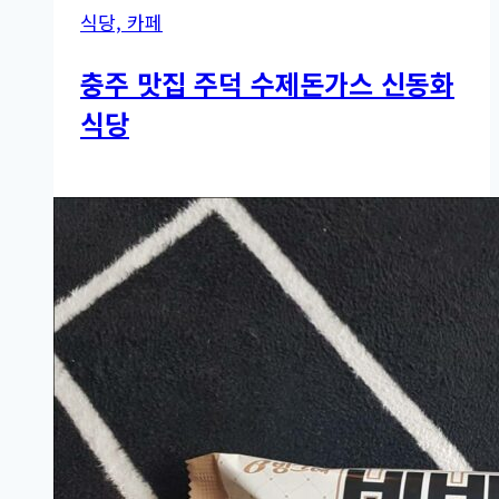
식당, 카페
충주 맛집 주덕 수제돈가스 신동화
식당