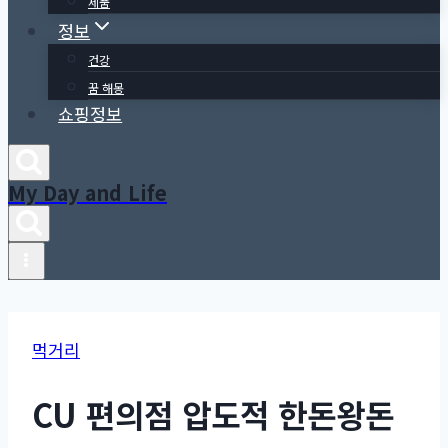
제품
정보
건강
꿈 해몽
쇼핑정보
My Day and Life
먹거리
CU 편의점 압도적 한돈왕돈