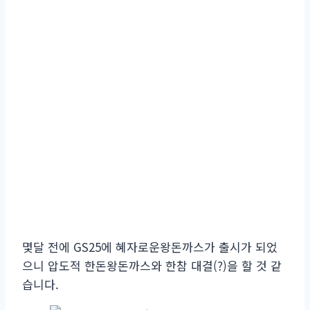
몇달 전에 GS25에 혜자로운왕돈까스가 출시가 되었
으니 압도적 한돈왕돈까스와 한참 대결(?)을 할 것 같
습니다.