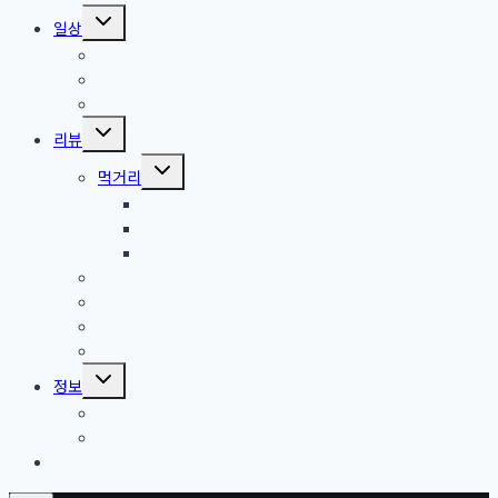
Toggle
일상
child
menu
with Pet
영화
드라마
Toggle
리뷰
child
menu
Toggle
먹거리
child
menu
커피
와인
피자
식당, 카페
장소
강아지용품
제품
Toggle
정보
child
menu
건강
꿈 해몽
쇼핑정보