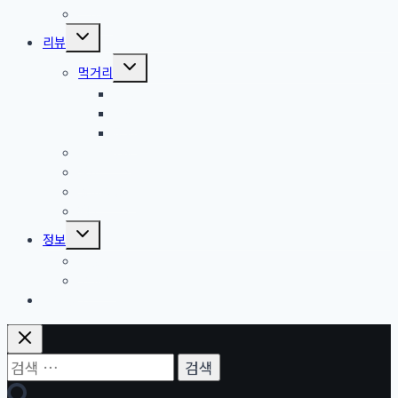
드라마
Toggle
리뷰
child
menu
Toggle
먹거리
child
menu
커피
와인
피자
식당, 카페
장소
강아지용품
제품
Toggle
정보
child
menu
건강
꿈 해몽
쇼핑정보
검
색: