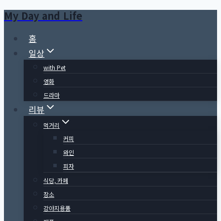
My Day and Life
Skip
to
홈
content
일상
with Pet
영화
드라마
리뷰
먹거리
커피
와인
피자
식당, 카페
장소
강아지용품