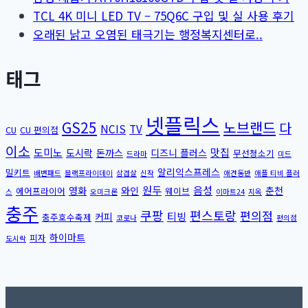
TCL 4K 미니 LED TV – 75Q6C 구입 및 실 사용 후기
오래된 낡고 오염된 태극기는 행정복지센터로..
태그
넷플릭스
GS25
노브랜드
다
NCIS
TV
CU
CU 편의점
이소
도미노
맛집
도시락
돈까스
디즈니 플러스
무선청소기
드라마
미드
알리익스프레스
밀키트
배변패드
블랙프라이데이
삼겹살
신작
애견동반
애플 티비 플러
원두
음성
영화
와인
춘천
에어프라이어
웨이브
스
오미크론
이마트24
지옥
충주
쿠팡
편스토랑
편의점
티빙
커피
충주호수축제
코로나
편의점
하이마트
피자
도시락