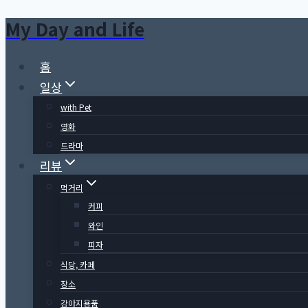
My Day and Life
Skip
to
content
홈
일상
with Pet
영화
드라마
리뷰
먹거리
커피
와인
피자
식당, 카페
장소
강아지용품