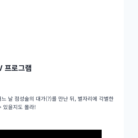
V 프로그램
느 날 점성술의 대가(?)를 만난 뒤, 별자리에 각별한
수 있을지도 몰라!