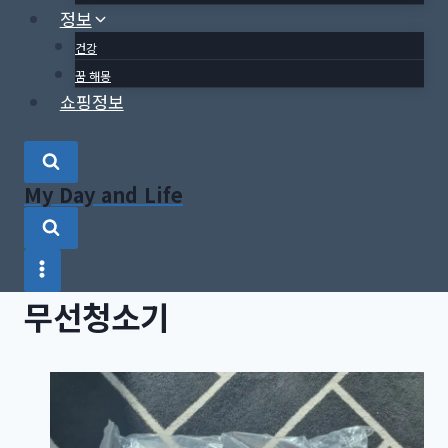
정보
건강
꿈 해몽
쇼핑정보
My Day and Life
무선청소기