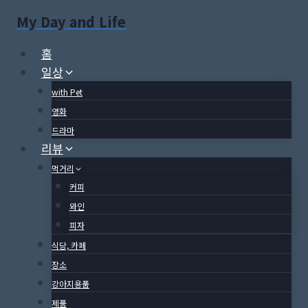
Skip
My Day and Life
to
content
홈
일상
with Pet
영화
드라마
리뷰
먹거리
커피
와인
피자
식당, 카페
장소
강아지용품
제품