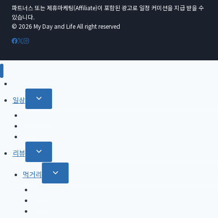
파트너스 또는 제휴마케팅(Affiliate)이 포함된 광고로 일정 커미션을 지급 받을 수
있습니다.
© 2026 My Day and Life All right reserved
홈
Toggle
일상
child
with Pet
menu
영화
드라마
Toggle
리뷰
child
Toggle
먹거리
menu
child
커피
menu
와인
피자