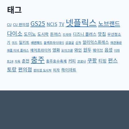
태그
넷플릭스
GS25
노브랜드
NCIS
TV
CU
CU 편의점
다이소
도미노
맛집
도시락
돈까스
디즈니 플러스
무선청소
드라마
알리익스프레스
기
밀키트
미드
배변패드
블랙프라이데이
삼겹살
신작
애견동반
원두
음성
영화
와인
에어프라이어
웨이브
애플 티비 플러스
오미크론
이마
충주
쿠팡
편스
티빙
춘천
커피
충주호수축제
트24
지옥
코로나
토랑
편의점
하이마트
피자
편의점 도시락