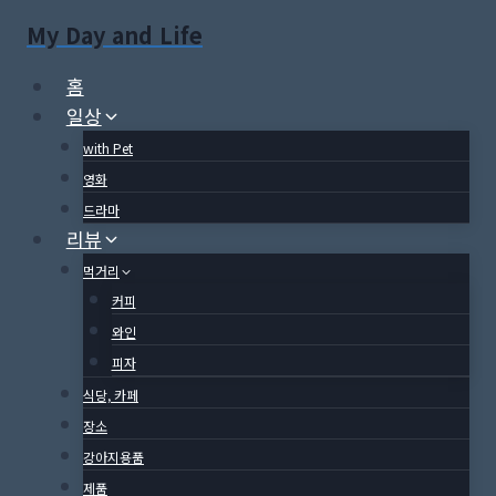
Skip
My Day and Life
to
content
홈
일상
with Pet
영화
드라마
리뷰
먹거리
커피
와인
피자
식당, 카페
장소
강아지용품
제품