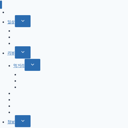
홈
Toggle
일상
child
with Pet
menu
영화
드라마
Toggle
리뷰
child
Toggle
먹거리
menu
child
커피
menu
와인
피자
식당, 카페
장소
강아지용품
제품
Toggle
정보