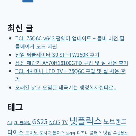
최신 글
TCL 75Q6C v643 펌웨어 업데이트 – 돌비 비전 필
름메이커 모드 지원
신일 써큘레이터 S9 SIF-TW150K 후기
삼성 제습기 AY70H18100GTD 구입 및 실 사용 후기
TCL 4K 미니 LED TV – 75Q6C 구입 및 실 사용 후
기
오래된 낡고 오염된 태극기는 행정복지센터로..
태그
넷플릭스
GS25
노브랜드
NCIS
TV
CU
CU 편의점
다이소
도미노
맛집
도시락
돈까스
디즈니 플러스
무선청소
드라마