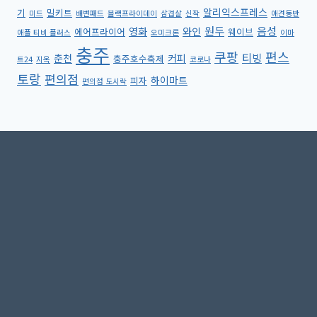
알리익스프레스
기
밀키트
미드
배변패드
블랙프라이데이
삼겹살
신작
애견동반
원두
음성
영화
와인
에어프라이어
웨이브
애플 티비 플러스
오미크론
이마
충주
쿠팡
편스
티빙
춘천
커피
충주호수축제
트24
지옥
코로나
토랑
편의점
하이마트
피자
편의점 도시락