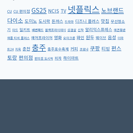
넷플릭스
GS25
노브랜드
NCIS
TV
CU
CU 편의점
다이소
도미노
맛집
도시락
돈까스
디즈니 플러스
무선청소
드라마
알리익스프레스
기
밀키트
미드
배변패드
블랙프라이데이
삼겹살
신작
애견동반
원두
음성
영화
와인
에어프라이어
웨이브
애플 티비 플러스
오미크론
이마
충주
쿠팡
편스
티빙
춘천
커피
충주호수축제
트24
지옥
코로나
토랑
편의점
하이마트
피자
편의점 도시락