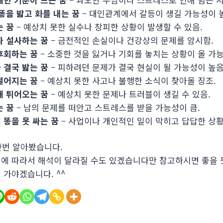
똥을 밟고 화를 내는 꿈
– 대인관계에서 갈등이 생길 가능성이 
는 꿈
– 예상치 못한 실수나 창피한 상황이 발생할 수 있음.
나 설사하는 꿈
– 금전적인 손실이나 건강상의 문제를 암시함.
후회하는 꿈
– 소중한 것을 잃거나 기회를 놓치는 상황이 올 가능
 결국 밟는 꿈
– 피하려던 문제가 결국 현실이 될 가능성이 높음
떨어지는 꿈
– 예상치 못한 사고나 불행한 소식이 찾아올 징조.
해 튀어오는 꿈
– 예상치 못한 문제나 트러블이 생길 수 있음.
는 꿈
– 남의 문제를 떠안고 스트레스를 받을 가능성이 큼.
 똥을 못 싸는 꿈
– 사업이나 개인적인 일이 막히고 답답한 상황
한번 알아봤습니다.
정에 따라서 해석이 달라질 수도 있겠습니다만 참고하시면 좋을 
 가야겠습니다. ^^