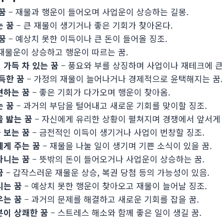
꿈
– 재물과 행운이 들어오며 사업운이 상승하는 길몽.
는 꿈
– 큰 재물이 생기거나 좋은 기회가 찾아온다.
꿈
– 예상치 못한 이득이나 큰 돈이 들어올 징조.
 재물운이 상승하고 행운이 따르는 꿈.
 가득 차 있는 꿈
– 풍요와 부를 상징하며 사업이나 재테크에 큰
득한 꿈
– 가정의 재물이 늘어나거나 경제적으로 윤택해지는 꿈
견하는 꿈
– 좋은 기회가 다가오며 행운이 찾아옴.
는 꿈
– 과거의 부담을 털어내고 새로운 기회를 맞이할 징조.
을 밟는 꿈
– 자신에게 유리한 상황이 펼쳐지며 경쟁에서 앞서게 
 보는 꿈
– 금전적인 이득이 생기거나 사업이 번창할 징조.
에게 주는 꿈
– 재물을 나눌 일이 생기며 기쁜 소식이 있을 꿈.
다니는 꿈
– 뜻밖의 돈이 들어오거나 사업운이 상승하는 꿈.
꿈
– 갑작스러운 재물운 상승, 복권 당첨 등의 가능성이 있음.
리는 꿈
– 예상치 못한 행운이 찾아오고 재물이 늘어날 징조.
우는 꿈
– 과거의 문제를 해결하고 새로운 기회를 잡을 꿈.
분이 상쾌한 꿈
– 스트레스 해소와 함께 좋은 일이 생길 꿈.