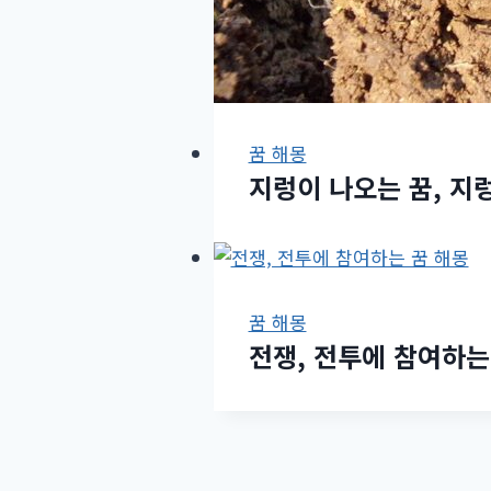
꿈 해몽
지렁이 나오는 꿈, 지
꿈 해몽
전쟁, 전투에 참여하는