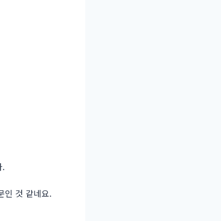
.
문인 것 같네요.