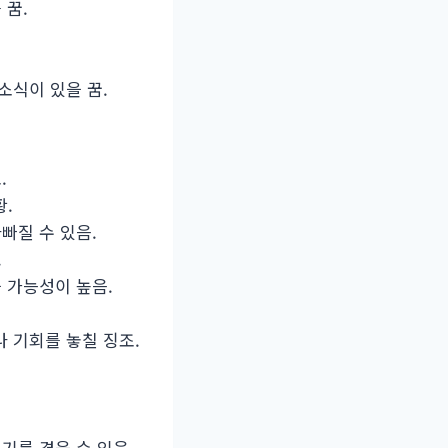
 꿈.
소식이 있을 꿈.
.
.
빠질 수 있음.
.
 가능성이 높음.
 기회를 놓칠 징조.
기를 겪을 수 있음.