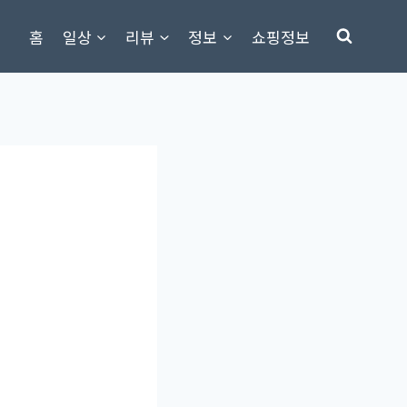
홈
일상
리뷰
정보
쇼핑정보